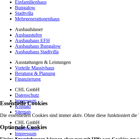
Einfamilienhaus
Bungalow
Stadtvilla
Mehrgenerationenhaus
Ausbauhäuser
Ausbaustufen
Ausbauhaus EFH
Ausbauhaus Bungalow
Ausbauhaus Stadtvilla
Ausstattungen & Leistungen
Vorteile Massivhaus
Beratung & Planung
Finanzierung
CHL GmbH
Datenschutz
Impressum
Essentielle Cookies
Kontakt
Sitemap
Die essentiellen Cookies sind immer aktiv. Ohne diese funktioniert die
CHL GmbH
Optionale Cookies
Datenschutz
Impressum